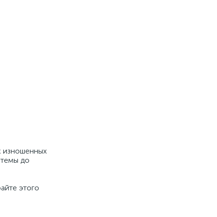
х изношенных
стемы до
айте этого