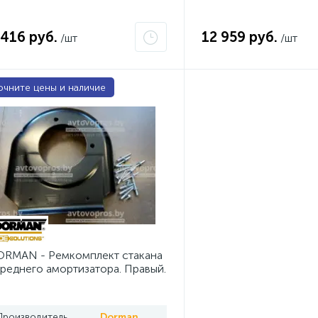
 416 руб.
12 959 руб.
/шт
/шт
очните цены и наличие
RMAN - Ремкомплект стакана
реднего амортизатора. Правый.
Производитель
Dorman