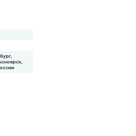
бург,
асноярск,
России