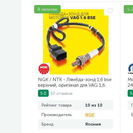
В наличии
1-
NGK / NTK - Лямбда-зонд 1,6 bse
Mo
верхний, оригинал для VAG 1,6.
24
Арт. AV2016BSE
10 отзывов
5.0
5
Рейтинг товара
10 из 10
Производитель
NGK
Бренд
Япония