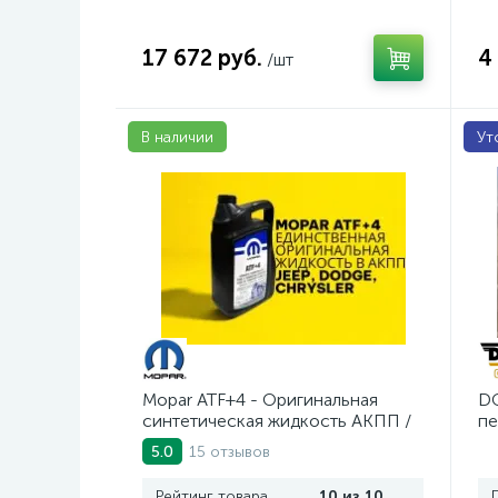
17 672 руб.
4
/шт
В наличии
Ут
Mopar ATF+4 - Оригинальная
DO
синтетическая жидкость АКПП /
пе
5 л.
15 отзывов
5.0
Рейтинг товара
10 из 10