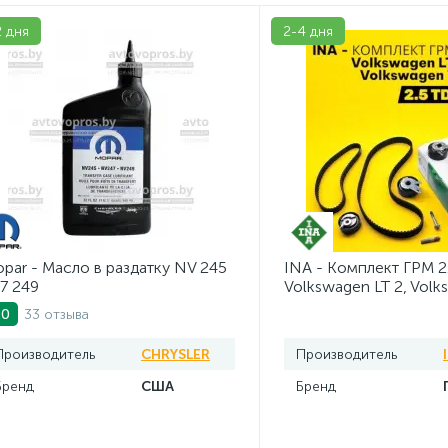
2 дня
2-4 дня
par - Масло в раздатку NV 245
INA - Комплект ГРМ 2
7 249
Volkswagen LT 2, Volk
AV20VW25TDI
33 отзыва
.0
Производитель
CHRYSLER
Производитель
Бренд
США
Бренд