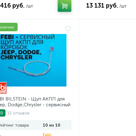
 416 руб.
13 131 руб.
/шт
/шт
наличии
BI BILSTEIN - Щуп АКПП для
ep, Dodge,Chrysler - сервисный
струмент. AV10JDC
15 отзывов
.0
Рейтинг товара
10 из 10
Febi