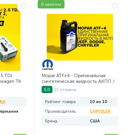
В наличии
.5 TDI
Mopar ATF+4 - Оригинальная
swagen Т4.
синтетическая жидкость АКПП /
5 л.
15 отзывов
5.0
INA
Рейтинг товара
10 из 10
Германия
Производитель
CHRYSLER
Бренд
США