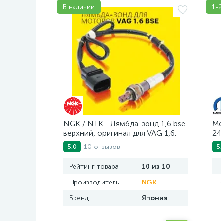
В наличии
1-
NGK / NTK - Лямбда-зонд 1,6 bse
Mo
верхний, оригинал для VAG 1,6.
24
Арт. AV2016BSE
10 отзывов
5.0
5
Рейтинг товара
10 из 10
Производитель
NGK
Бренд
Япония