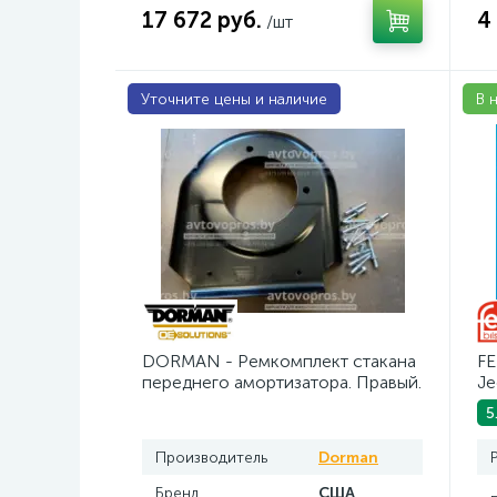
17 672 руб.
4
/шт
Уточните цены и наличие
В 
DORMAN - Ремкомплект стакана
FE
переднего амортизатора. Правый.
Je
ин
5
Производитель
Dorman
Бренд
США