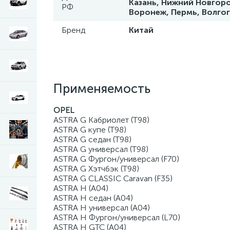
Казань, Нижний Новгоро
РФ
Воронеж, Пермь, Волго
Бренд
Китай
Применяемость
OPEL
ASTRA G Кабриолет (T98)
ASTRA G купе (T98)
ASTRA G седан (T98)
ASTRA G универсал (T98)
ASTRA G Фургон/универсал (F70)
ASTRA G Хэтчбэк (T98)
ASTRA G CLASSIC Caravan (F35)
ASTRA H (A04)
ASTRA H седан (A04)
ASTRA H универсал (A04)
ASTRA H Фургон/универсал (L70)
ASTRA H GTC (A04)