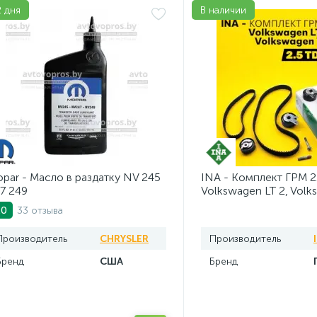
2 дня
В наличии
par - Масло в раздатку NV 245
INA - Комплект ГРМ 2
7 249
Volkswagen LT 2, Volk
AV20VW25TDI
33 отзыва
.0
Производитель
CHRYSLER
Производитель
Бренд
США
Бренд