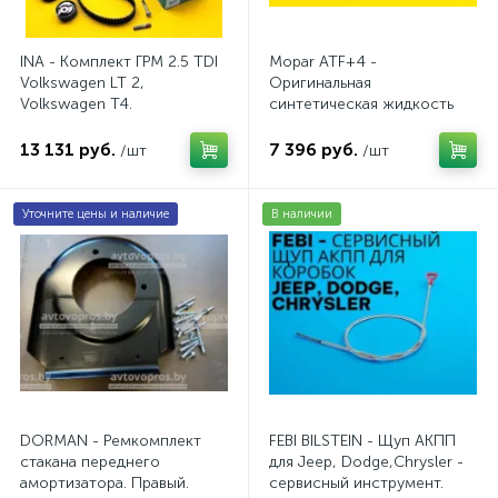
INA - Комплект ГРМ 2.5 TDI
Mopar ATF+4 -
Volkswagen LT 2,
Оригинальная
Volkswagen Т4.
синтетическая жидкость
AV20VW25TDI
АКПП / 5 л.
13 131 руб.
7 396 руб.
/шт
/шт
Уточните цены и наличие
В наличии
DORMAN - Ремкомплект
FEBI BILSTEIN - Щуп АКПП
стакана переднего
для Jeep, Dodge,Chrysler -
амортизатора. Правый.
сервисный инструмент.