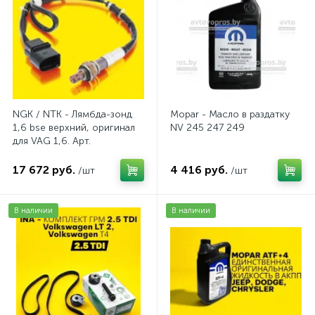
NGK / NTK - Лямбда-зонд
Mopar - Масло в раздатку
1,6 bse верхний, оригинал
NV 245 247 249
для VAG 1,6. Арт.
AV2016BSE
17 672 руб.
4 416 руб.
/шт
/шт
В наличии
В наличии