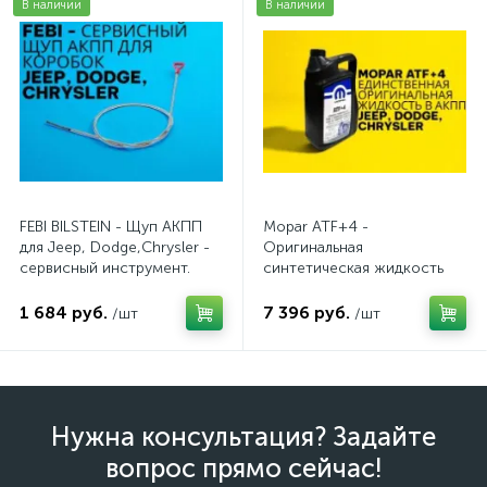
В наличии
В наличии
FEBI BILSTEIN - Щуп АКПП
Mopar ATF+4 -
для Jeep, Dodge,Chrysler -
Оригинальная
сервисный инструмент.
синтетическая жидкость
AV10JDC
АКПП / 5 л.
1 684 руб.
7 396 руб.
/шт
/шт
Нужна консультация? Задайте
вопрос прямо сейчас!