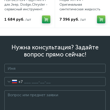
для Jeep, Dodge,Chrysler -
Оригинальная
сервисный инструмент.
синтетическая жидкость
AV10JDC
АКПП / 5 л.
1 684 руб.
7 396 руб.
/шт
/шт
Нужна консультация? Задайте
вопрос прямо сейчас!
+7