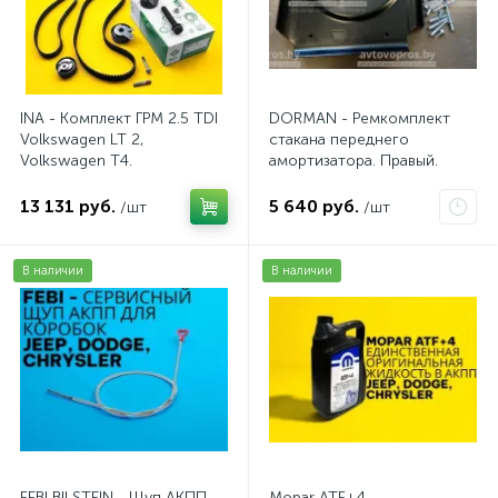
INA - Комплект ГРМ 2.5 TDI
DORMAN - Ремкомплект
Volkswagen LT 2,
стакана переднего
Volkswagen Т4.
амортизатора. Правый.
AV20VW25TDI
13 131 руб.
5 640 руб.
/шт
/шт
В наличии
В наличии
FEBI BILSTEIN - Щуп АКПП
Mopar ATF+4 -