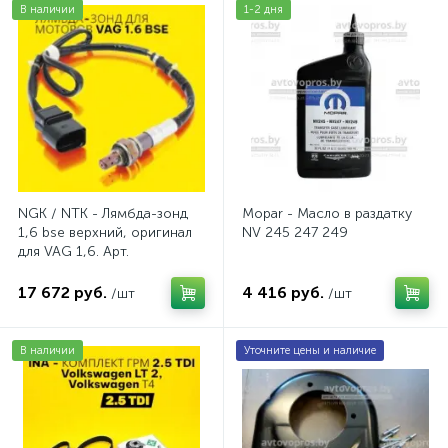
В наличии
1-2 дня
NGK / NTK - Лямбда-зонд
Mopar - Масло в раздатку
1,6 bse верхний, оригинал
NV 245 247 249
для VAG 1,6. Арт.
AV2016BSE
17 672 руб.
4 416 руб.
/шт
/шт
В наличии
Уточните цены и наличие