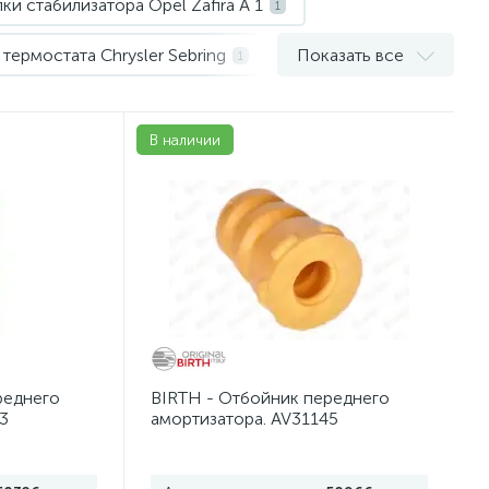
лки стабилизатора Opel Zafira A 1
1
термостата Chrysler Sebring
Показать все
1
K1
Муфты карданных валов BMW Х3 Е83
1
1
В наличии
чники рулевые Opel Corsa D 4
2
 рулевые Skoda Fabia 1 MK1
1
ры амортизатора BMW 5 E39
1
Опоры амортизатора Opel Corsa D 4
1
 амортизаторов Skoda Fabia 1 MK1
1
реднего
BIRTH - Отбойник переднего
льники отбойники BMW 5 E39
2
3
амортизатора. AV31145