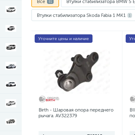
Все
Втулки стабилизатора BMW 5 
81
Втулки стабилизатора Skoda Fabia 1 MK1
1
Крышки расширительного бачка Opel Vectra
Уточните цены и наличие
Ут
Наконечники рулевые Mazda Demio DW3W
Наконечники рулевые Opel Vectra C 3
1
Наконечники рулевые Skoda Superb 3V B8
Опоры амортизатора Chevrolet Cruze 1 J30
Опоры амортизатора Skoda Rapid 1 NH3
1
Birth - Шаровая опора переднего
BI
Подушки, опоры двигателя BMW 5 E39
2
рычага. AV322379
по
Пыльники отбойники BMW 5 E60, E61
1