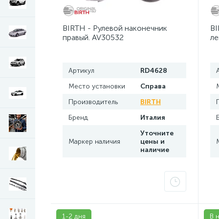
Тяги рулевые Honda CR-V 3 RE
Тяги 
1
BIRTH - Рулевой наконечник
BI
Шаровые опоры Skoda Superb 3V B8
правый. AV30532
ле
1
Артикул
RD4628
Место установки
Справа
Производитель
BIRTH
Бренд
Италия
Уточните
Маркер наличия
цены и
наличие
1-2 дня
В 