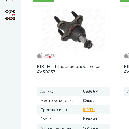
BIRTH - Шаровая опора левая.
BI
AV30237
AV
Артикул
CS3667
Место установки
Слева
Производитель
BIRTH
Бренд
Италия
Маркер наличия
1-2 дня