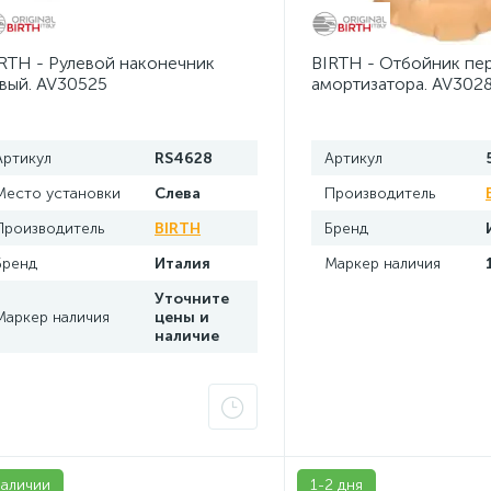
рулевые Opel Zafira B 2
Шаровые опоры Citroen C4 P
1
RTH - Рулевой наконечник
BIRTH - Отбойник пе
ШРУСы, пыльники ШРУСов BMW Х3 Е83
вый. AV30525
амортизатора. AV302
2
Артикул
RS4628
Артикул
Место установки
Слева
Производитель
Производитель
BIRTH
Бренд
Бренд
Италия
Маркер наличия
Уточните
Маркер наличия
цены и
наличие
наличии
1-2 дня