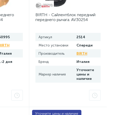
icasso
Шаровые опоры Skoda Fabia 1 MK1
1
2
реднего
BIRTH - Сайлентблок передний
84
переднего рычага. AV30254
50995
Артикул
2514
BIRTH
Место установки
Спереди
Италия
Производитель
BIRTH
1-2 дня
Бренд
Италия
Уточните
Маркер наличия
цены и
наличие
Уточните цены и наличие