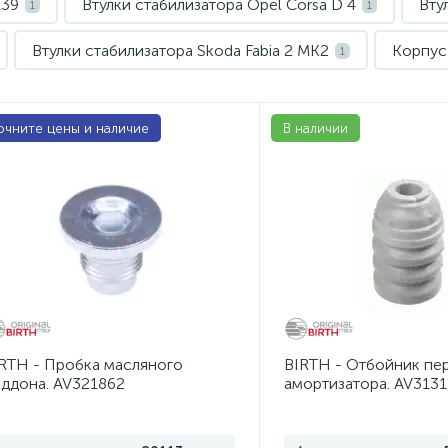
E39
Втулки стабилизатора Opel Corsa D 4
Вту
1
1
Втулки стабилизатора Skoda Fabia 2 MK2
Корпус 
1
 C 3
Крышки расширительных бачков Skoda Fabia 1 M
1
очните цены и наличие
В наличии
Наконечники рулевые Opel Corsa C 3
Наконе
1
1
Наконечники рулевые Opel Zafira B 2
Наконечники
1
Опорные подшипники Skoda Fabia 2 MK2
Опо
2
1
0, J305
Опоры амортизатора Opel Corsa D 4
1
1
Опоры амортизаторов Skoda Fabia 1 MK1
Опоры
1
RTH - Пробка масляного
BIRTH - Отбойник пе
Подушки, опоры двигателя Skoda Superb 1 3U
Пы
1
ддона. AV321862
амортизатора. AV3131
Пыльники отбойники амортизатора Skoda Fabia 1 MK1
1