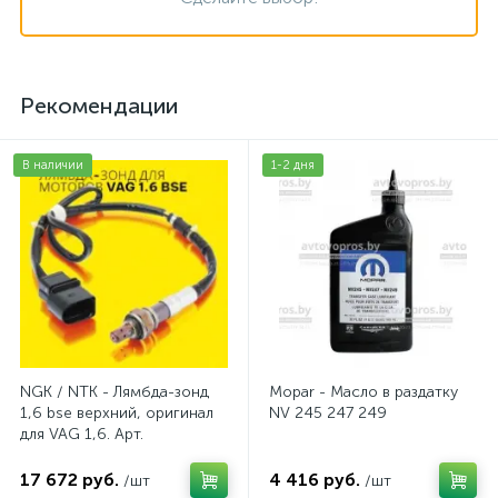
Рекомендации
В наличии
1-2 дня
NGK / NTK - Лямбда-зонд
Mopar - Масло в раздатку
1,6 bse верхний, оригинал
NV 245 247 249
для VAG 1,6. Арт.
AV2016BSE
17 672 руб.
4 416 руб.
/шт
/шт