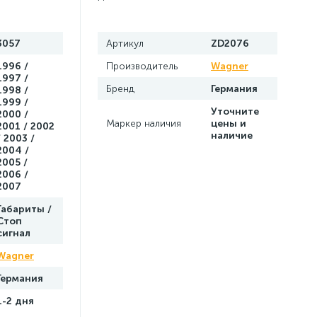
3057
Артикул
ZD2076
1996 /
Производитель
Wagner
1997 /
Бренд
Германия
1998 /
1999 /
Уточните
2000 /
Маркер наличия
цены и
2001 / 2002
наличие
/ 2003 /
2004 /
2005 /
2006 /
2007
Габариты /
Стоп
сигнал
Wagner
Германия
1-2 дня