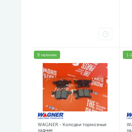
В наличии
1-
WAGNER - Колодки тормозные
WA
задние
за