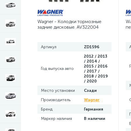
Колодки тормозные передние Ford Explorer
Wagner - Колодки тормозные
WA
Лампа, лампочка Dodge Caravan
Шл
1
задние дисковые. AV322004
пе
Артикул
ZD1596
2012 / 2013
/ 2014 /
2015 / 2016
Год выпуска авто
/ 2017 /
2018 / 2019
/ 2020
Место установки
Сзади
Производитель
Wagner
Бренд
Германия
Маркер наличия
В наличии