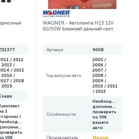
Лампа, лампочка Dodge Caliber
1
ормозные
WAGNER - Автолампа H13 12V
60/55W ближний дальний свет
ZD1377
Артикул
9008
2011 / 2012
2005 /
/ 2013 /
2006 /
2014 / 2015
2007 /
/ 2016 /
Год выпуска авто
2008 /
2017 / 2018
2009 /
/ 2019
2010 / 2011
/ 2012
Сзади
Необходимо
Комплект
дополнительно
на 2
проверить
Особенности
стороны /
по VIN
Необходимо
вашего
дополнительно
авто
проверить
по VIN
Производитель
Wagner