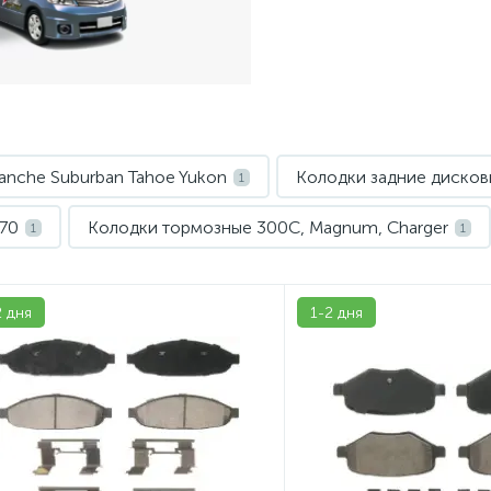
anche Suburban Tahoe Yukon
Колодки задние дисковы
1
V70
Колодки тормозные 300C, Magnum, Charger
1
1
лодки тормозные Chevrolet TrailBlazer
Колодки тормо
1
2 дня
1-2 дня
y
Колодки тормозные Dodge Caliber
1
1
urban Tahoe Yukon
Колодки тормозные Ford Escape 
5
олодки тормозные Hummer H3
Колодки тормозные 
1
WK2
Колодки тормозные Jeep Liberty, Cherokee
4
1