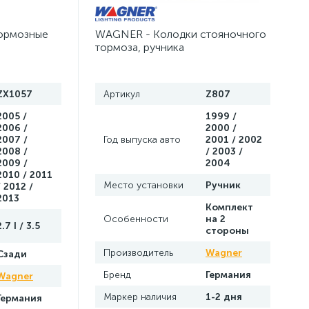
ормозные
WAGNER - Колодки стояночного
тормоза, ручника
ZX1057
Артикул
Z807
2005 /
1999 /
2006 /
2000 /
2007 /
Год выпуска авто
2001 / 2002
2008 /
/ 2003 /
2009 /
2004
2010 / 2011
Место установки
Ручник
/ 2012 /
2013
Комплект
Особенности
на 2
2.7 I / 3.5
стороны
Производитель
Wagner
Сзади
Бренд
Германия
Wagner
Маркер наличия
1-2 дня
Германия