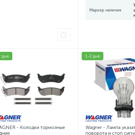
Маркер наличия
2 дня
1-2 дня
GNER - Колодки тормозные
Wagner - Лампа указа
дние
поворота и стоп сигн