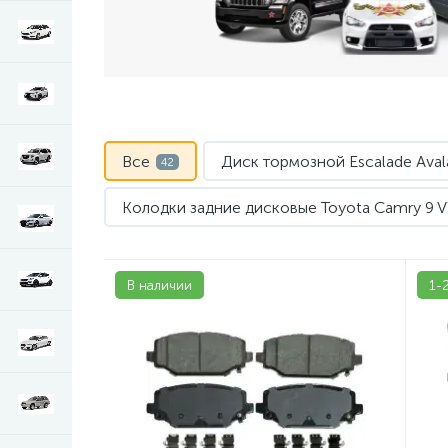
Все
Диск тормозной Escalade Aval
42
Колодки задние дисковые Toyota Camry 9 
Колодки тормозные Cadillac SRX
Ко
2
В наличии
1-
Колодки тормозные Chrysler Town & Countr
Колодки тормозные Escalade Avalanche Sub
Колодки тормозные Hummer H2
К
2
Колодки тормозные Jeep Grand Cherokee 