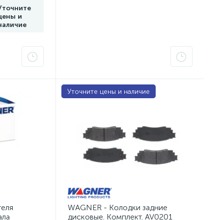
Уточните
цены и
наличие
Уточните цены и наличие
теля
WAGNER - Колодки задние
ала
дисковые. Комплект. AV0201