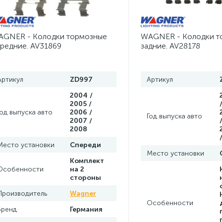
 5
Лампа, лампочка Chrysler Town & Country
1
1
GNER - Колодки тормозные
WAGNER - Колодки т
анг тормозной Jeep Grand Cherokee WK2
1
редние. AV31869
задние. AV28178
Артикул
ZD997
Артикул
2004 /
2005 /
Год выпуска авто
2006 /
Год выпуска авто
2007 /
2008
Место установки
Спереди
Место установки
Комплект
Особенности
на 2
стороны
Производитель
Wagner
Особенности
Бренд
Германия