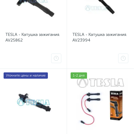
Катушки зажигания Opel Corsa D 4
1
Катушки зажигания Skoda Fabia 1 MK1
1
TESLA - Катушка зажигания.
TESLA - Катушка зажигания.
Катушки зажигания Skoda Fabia 2 MK2
AV25862
AV23994
1
Катушки зажигания Skoda Octavia 3 А7
1
Катушки зажигания Skoda Rapid 1 NH3
1
Уточните цены и наличие
1-2 дня
Лампа, лампочка Chrysler Town & Country
1
Лампа, лампочка Dodge Caravan
1
Лампа, лампочка Intrepid 300M Concorde LHS
1
Провода зажигания Chrysler Sebring
2