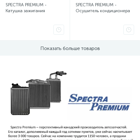
SPECTRA PREMIUM -
SPECTRA PREMIUM -
Радиатор охлаждения Hummer H3
1
Катушка зажигания
Осушитель кондиционера
Радиатор охлаждения Jeep Liberty, Cherokee
1
Радиатор печки 300C, Magnum, Charger
1
Показать больше товаров
Радиатор печки Chrysler PT Cruiser
2
Радиатор печки Chrysler Voyager
3
Радиатор печки Dodge Caliber
1
Радиатор печки Dodge Stratus
1
Радиатор печки Intrepid 300M Concorde LHS
1
Радиатор печки Jeep Grand Cherokee WJ
1
Радиатор печки Jeep Grand Cherokee WK/WH
1