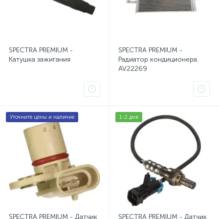
Датчик абсолютного давления воздуха МАР Dodge Jou
Датчик абсолютного давления воздуха МАР Escalade Av
SPECTRA PREMIUM -
SPECTRA PREMIUM -
Датчик кислорода Escalade Avalanche Suburban Tahoe 
Катушка зажигания
Радиатор кондиционера.
AV22269
Датчик кислорода, лямбда-зонд Jeep Grand Cherokee
Датчик коленвала Chrysler Town & Country
1
Уточните цены и наличие
1-2 дня
Датчик распредвала Chrysler Pacifica
1
Датчик распредвала Chrysler Voyager
1
Датчик распредвала Dodge Caliber
1
Датчик распредвала Dodge Journey
1
Датчик распредвала Escalade Avalanche Suburban Taho
SPECTRA PREMIUM - Датчик
SPECTRA PREMIUM - Датчик