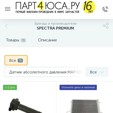
Бренды и производители
SPECTRA PREMIUM
Товары
Описание
71
Все
71
Датчик абсолютного давления MAP Chrysler Voyager
Все
2
Датчик абсолютного давления воздуха MAP Chrysler To
1-2 дня
Уточните цены и наличие
Датчик абсолютного давления воздуха MAP Dodge Car
Датчик абсолютного давления воздуха MAP Dodge Stra