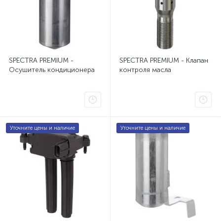
Радиатор охлаждения Cadillac CTS
1
Радиатор охлаждения Cadillac SRX
1
Радиатор охлаждения Chevrolet TrailBlazer
1
SPECTRA PREMIUM -
SPECTRA PREMIUM - Клапан
Осушитель кондиционера
контроля масла
Радиатор охлаждения Chrysler Pacifica
1
Радиатор охлаждения Chrysler PT Cruiser
1
Радиатор охлаждения Chrysler Town & Country
1
Уточните цены и наличие
Уточните цены и наличие
Радиатор охлаждения Dodge Durango
1
Радиатор охлаждения Escalade Avalanche Suburban Tah
Радиатор охлаждения Ford Escape 1
1
Радиатор охлаждения Ford Explorer 3, 4
1