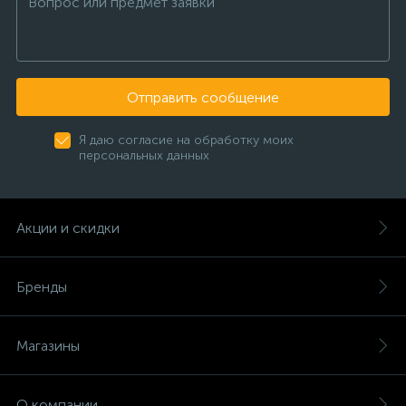
Рулевой наконечник Hummer H3
2
Рычаг Chrysler Sebring
1
Отправить сообщение
Рычаг Dodge Caliber
1
Я даю согласие на обработку моих
персональных данных
Рычаг Dodge Caravan
1
Рычаг Dodge Journey
4
Акции и скидки
Рычаг Escalade Avalanche Suburban Tahoe Yukon
5
Рычаг Jeep Grand Cherokee WK/WH
1
Бренды
Рычаг Jeep Grand Cherokee WK2
2
Магазины
Рычаги 300C, Magnum, Charger
3
О компании