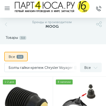
Бренды и производители
MOOG
Товары
318
Все
318
Болты гайки крепеж Chrysler Voyager
Все
2
Болты развала Escalade Avalanche Suburban Tahoe Yuko
1-2 дня
В наличии
Втулка стабилизатора 300C, Magnum, Charger
1
Втулка стабилизатора Cadillac SRX
3