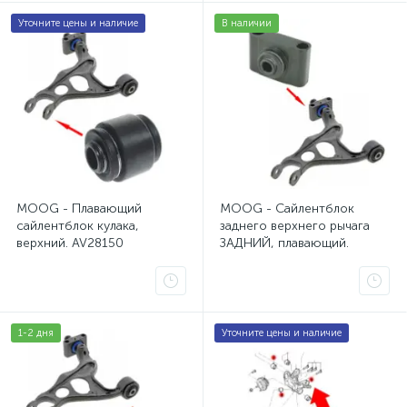
1
Уточните цены и наличие
В наличии
Втулки стабилизатора Opel Zafira A 1
1
Комплект для крепления крестовины Escalade Avalanch
Крестовина кардана Hummer H3
2
Крестовина полуоси Jeep Grand Cherokee WJ
2
Кронштейн переднего моста Escalade Avalanche Suburb
MOOG - Плавающий
MOOG - Сайлентблок
сайлентблок кулака,
заднего верхнего рычага
верхний. AV28150
ЗАДНИЙ, плавающий.
Наконечник рулевой 300C, Magnum, Charger
1
AV28147
Наконечник рулевой Cadillac CTS
2
Наконечник рулевой Cadillac SRX
1-2 дня
Уточните цены и наличие
3
Наконечник рулевой Chevrolet TrailBlazer
2