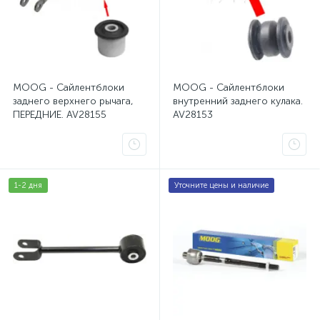
Наконечник рулевой Escalade Avalanche Suburban Taho
Наконечник рулевой Ford Escape 1
1
Наконечник рулевой Ford Escape 1.
1
MOOG - Сайлентблоки
MOOG - Сайлентблоки
заднего верхнего рычага,
внутренний заднего кулака.
Наконечник рулевой Intrepid 300M Concorde LHS
1
ПЕРЕДНИЕ. AV28155
AV28153
Наконечник рулевой Jeep Grand Cherokee WK2
4
Наконечник рулевой Jeep Liberty, Cherokee
6
1-2 дня
Уточните цены и наличие
Наконечники рулевые Ford Escape 2 R3
1
Опора амортизатора 300C, Magnum, Charger
3
Опора амортизатора Saturn Vue
1
Прокладка пружины Escalade Avalanche Suburban Tahoe