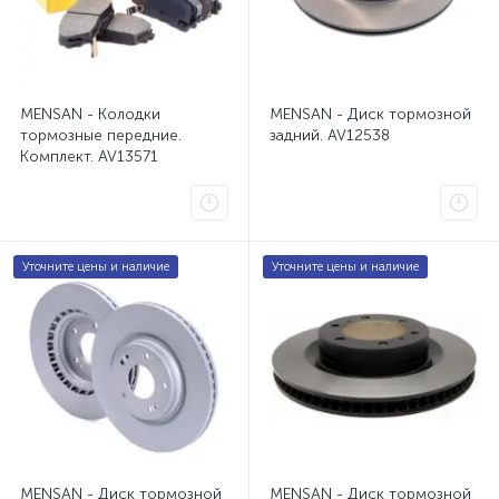
Диски тормозные задние Volkswagen Transporter T5, Car
Диски тормозные передние Kia Sportage 4 QL
1
MENSAN - Колодки
MENSAN - Диск тормозной
Диски тормозные передние Lada Granta
1
тормозные передние.
задний. AV12538
Комплект. AV13571
Диски тормозные передние Toyota Land Cruiser Prado 
Колодки тормозные передние Kia Picanto 2 TA
1
Уточните цены и наличие
Уточните цены и наличие
Колодки тормозные передние Lada XRAY
1
MENSAN - Диск тормозной
MENSAN - Диск тормозной