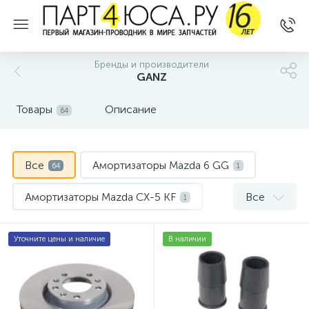
Бренды и производители
GANZ
Товары
Описание
64
Все
Амортизаторы Mazda 6 GG
64
1
Амортизаторы Mazda CX-5 KF
Все
1
Амортизаторы Skoda Kodiaq 1 NS7
1
Уточните цены и наличие
В наличии
Вентиляторы охлаждения Skoda Superb 3V B8
1
Водяные насосы, помпы Opel Corsa C 3
1