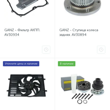
Наконечники свечи зажигания Skoda Rapid 1 NH3
1
Насосы ГУР Mazda 6 GG
1
Поддоны двигателей Skoda Roomster 1 5J
1
GANZ - Фильтр АКПП.
GANZ - Ступица колеса
AV30934
задняя. AV30894
Провода зажигания Ford Escape 1
1
Пружины Mazda 3 BK
1
Пружины Mazda 6 GG
1
Уточните цены и наличие
В наличии
Пружины Opel Zafira A 1
1
Пыльники отбойники Skoda Superb 1 3U
1
Пыльники отбойники амортизатора Chevrolet Cruze 1 J
Пыльники отбойники амортизатора Opel Corsa D 4
1