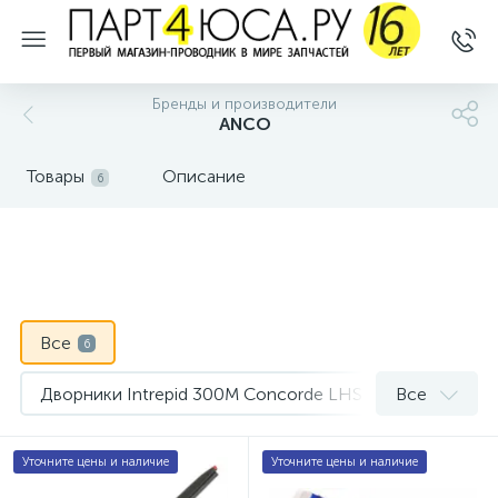
Бренды и производители
ANCO
Товары
Описание
6
Все
6
Дворники Intrepid 300M Concorde LHS
Все
2
Моторчик омывателя стекла Chrysler Sebring
1
Уточните цены и наличие
Уточните цены и наличие
Моторчик омывателя стекла Dodge Caravan
2