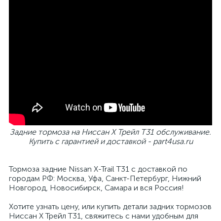
Задние тормоза на Ниссан Х Трейл T31 обслуживание.
Купить с гарантией и доставкой - part4usa.ru
Тормоза задние Nissan X-Trail T31 с доставкой по
городам РФ: Москва, Уфа, Санкт-Петербург, Нижний
Новгород, Новосибирск, Самара и вся Россия!
Хотите узнать цену, или купить детали задних тормозов
Ниссан Х Трейл T31, свяжитесь с нами удобным для