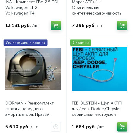
INA - Комплект ГРМ 2.5 TDI
Mopar ATF+4 -
Volkswagen LT 2,
Оригинальная
Volkswagen Т4.
синтетическая жидкость
AV20VW25TDI
АКПП / 5 л.
13 131 руб.
7 396 руб.
/шт
/шт
Уточните цены и наличие
В наличии
DORMAN - Ремкомплект
FEBI BILSTEIN - Щуп АКПП
стакана переднего
для Jeep, Dodge,Chrysler -
амортизатора. Правый.
сервисный инструмент.
AV10JDC
5 640 руб.
1 684 руб.
/шт
/шт