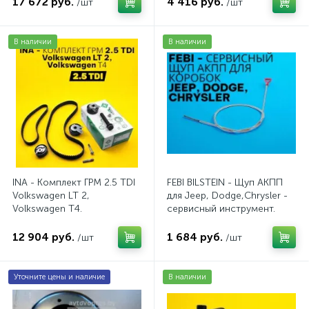
17 672 руб.
4 416 руб.
/шт
/шт
В наличии
В наличии
INA - Комплект ГРМ 2.5 TDI
FEBI BILSTEIN - Щуп АКПП
Volkswagen LT 2,
для Jeep, Dodge,Chrysler -
Volkswagen Т4.
сервисный инструмент.
AV20VW25TDI
AV10JDC
12 904 руб.
1 684 руб.
/шт
/шт
Уточните цены и наличие
В наличии