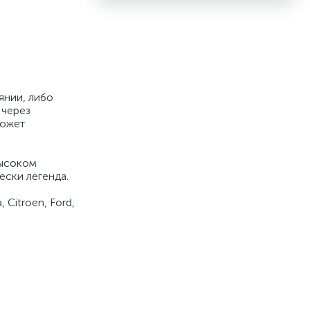
янии, либо
 через
может
высоком
ески легенда.
 Citroеn, Ford,