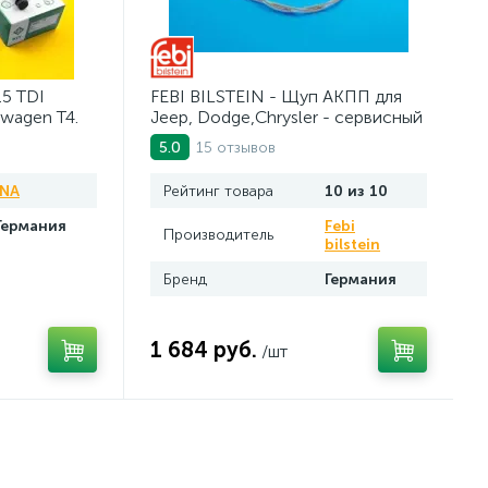
.5 TDI
FEBI BILSTEIN - Щуп АКПП для
swagen Т4.
Jeep, Dodge,Chrysler - сервисный
инструмент. AV10JDC
15 отзывов
5.0
INA
Рейтинг товара
10 из 10
Германия
Febi
Производитель
bilstein
Бренд
Германия
1 684 руб.
/шт