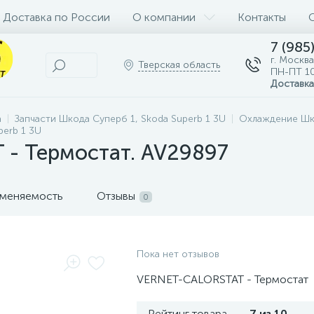
Доставка по России
О компании
Контакты
7 (985
г. Москва
Тверская область
ПН-ПТ 10
Доставка
а
Запчасти Шкода Суперб 1, Skoda Superb 1 3U
Охлаждение Шко
perb 1 3U
- Термостат. AV29897
меняемость
Отзывы
0
Пока нет отзывов
VERNET-CALORSTAT - Термостат
Рейтинг товара
7 из 10