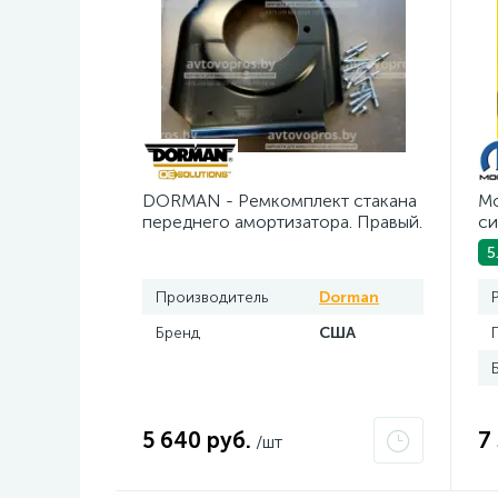
DORMAN - Ремкомплект стакана
Mo
переднего амортизатора. Правый.
си
5 л
5
Производитель
Dorman
Бренд
США
5 640 руб.
7
/шт