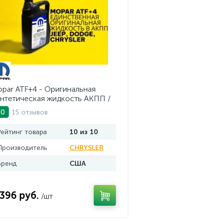
par ATF+4 - Оригинальная
нтетическая жидкость АКПП /
.
15 отзывов
.0
Рейтинг товара
10 из 10
Производитель
CHRYSLER
Бренд
США
 396 руб.
/шт