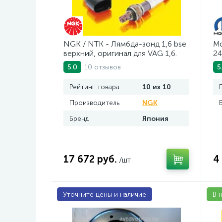
NGK / NTK - Лямбда-зонд 1,6 bse
Mo
верхний, оригинал для VAG 1,6.
24
Арт. AV2016BSE
10 отзывов
5.0
5
Рейтинг товара
10 из 10
Производитель
NGK
Бренд
Япония
17 672 руб.
4
/шт
Уточните цены и наличие
В 