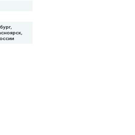
бург,
асноярск,
России