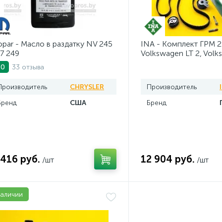
par - Масло в раздатку NV 245
INA - Комплект ГРМ 2
7 249
Volkswagen LT 2, Volk
AV20VW25TDI
33 отзыва
.0
Производитель
CHRYSLER
Производитель
Бренд
США
Бренд
 416 руб.
12 904 руб.
/шт
/шт
наличии