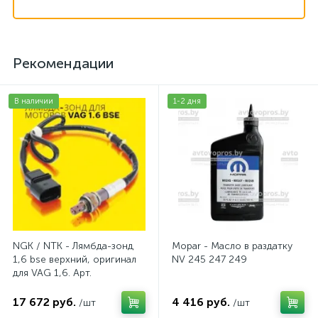
Рекомендации
В наличии
1-2 дня
NGK / NTK - Лямбда-зонд
Mopar - Масло в раздатку
1,6 bse верхний, оригинал
NV 245 247 249
для VAG 1,6. Арт.
AV2016BSE
17 672 руб.
4 416 руб.
/шт
/шт