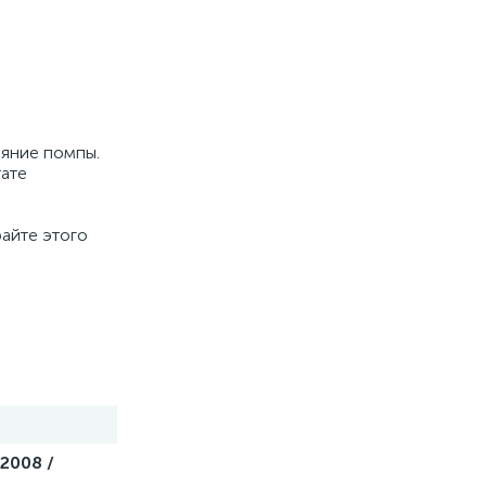
ояние помпы.
тате
айте этого
 2008 /