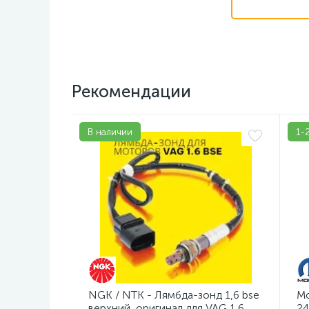
Рекомендации
В наличии
1-
NGK / NTK - Лямбда-зонд 1,6 bse
Mo
верхний, оригинал для VAG 1,6.
24