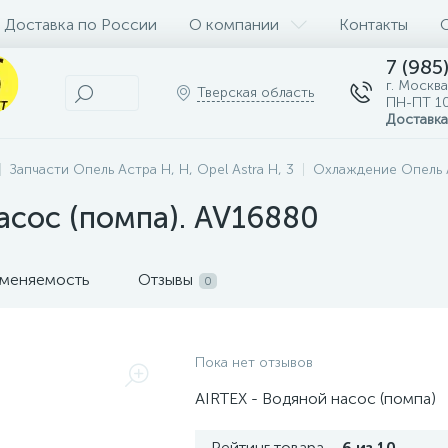
Доставка по России
О компании
Контакты
7 (985
г. Москва
Тверская область
ПН-ПТ 10
Доставка
Запчасти Опель Астра H, Н, Opel Astra H, 3
Охлаждение Опель Ас
асос (помпа). AV16880
меняемость
Отзывы
0
Пока нет отзывов
AIRTEX - Водяной насос (помпа)
Рейтинг товара
6 из 10