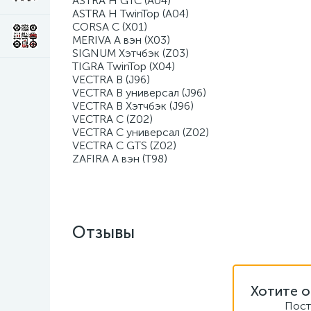
ASTRA H GTC (A04)
ASTRA H TwinTop (A04)
CORSA C (X01)
MERIVA A вэн (X03)
SIGNUM Хэтчбэк (Z03)
TIGRA TwinTop (X04)
VECTRA B (J96)
VECTRA B универсал (J96)
VECTRA B Хэтчбэк (J96)
VECTRA C (Z02)
VECTRA C универсал (Z02)
VECTRA C GTS (Z02)
ZAFIRA A вэн (T98)
Отзывы
Хотите о
Пост