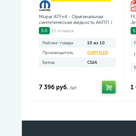
Mopar ATF+4 - Оригинальная
FE
синтетическая жидкость АКПП /
Je
5 л.
ин
15 отзывов
5.0
5
Рейтинг товара
10 из 10
Производитель
CHRYSLER
Бренд
США
7 396 руб.
1
/шт