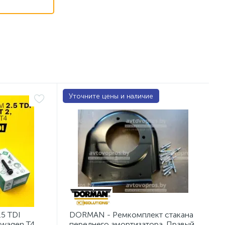
Уточните цены и наличие
.5 TDI
DORMAN - Ремкомплект стакана
swagen Т4.
переднего амортизатора. Правый.