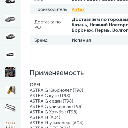
Производитель
Airtex
Доставляем по городам 
Доставка по
Казань, Нижний Новгоро
РФ
Воронеж, Пермь, Волго
Бренд
Испания
Применяемость
OPEL
ASTRA G Кабриолет (T98)
ASTRA G купе (T98)
ASTRA G седан (T98)
ASTRA G универсал (T98)
ASTRA G Хэтчбэк (T98)
ASTRA H (A04)
ASTRA H универсал (A04)