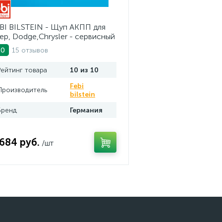
BI BILSTEIN - Щуп АКПП для
ep, Dodge,Chrysler - сервисный
струмент. AV10JDC
15 отзывов
.0
Рейтинг товара
10 из 10
Febi
Производитель
bilstein
Бренд
Германия
 684 руб.
/шт