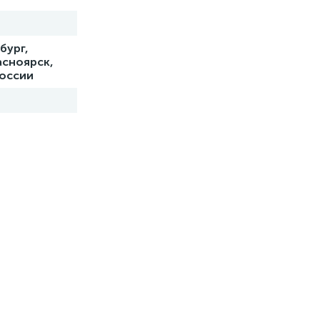
бург,
асноярск,
России