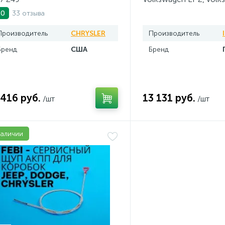
AV20VW25TDI
33 отзыва
.0
Производитель
CHRYSLER
Производитель
Бренд
США
Бренд
 416 руб.
13 131 руб.
/шт
/шт
наличии