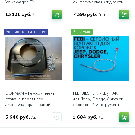
Volkswagen Т4.
синтетическая жидкость
AV20VW25TDI
АКПП / 5 л.
13 131 руб.
7 396 руб.
/шт
/шт
Уточните цены и наличие
В наличии
DORMAN - Ремкомплект
FEBI BILSTEIN - Щуп АКПП
стакана переднего
для Jeep, Dodge,Chrysler -
амортизатора. Правый.
сервисный инструмент.
AV10JDC
5 640 руб.
1 684 руб.
/шт
/шт