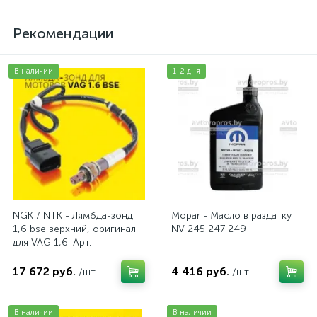
Рекомендации
В наличии
1-2 дня
NGK / NTK - Лямбда-зонд
Mopar - Масло в раздатку
1,6 bse верхний, оригинал
NV 245 247 249
для VAG 1,6. Арт.
AV2016BSE
17 672 руб.
4 416 руб.
/шт
/шт
В наличии
В наличии