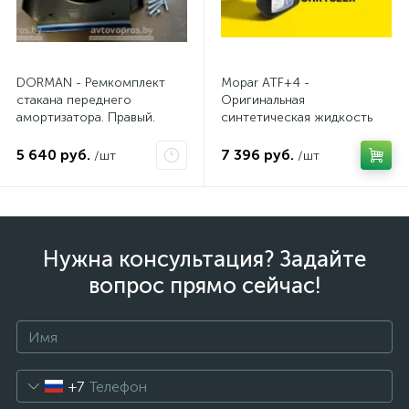
DORMAN - Ремкомплект
Mopar ATF+4 -
стакана переднего
Оригинальная
амортизатора. Правый.
синтетическая жидкость
АКПП / 5 л.
5 640 руб.
7 396 руб.
/шт
/шт
Нужна консультация? Задайте
вопрос прямо сейчас!
+7