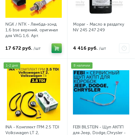
NGK / NTK - Лямбда-зонд
Mopar - Масло в раздатку
1,6 bse верхний, оригинал
NV 245 247 249
для VAG 1,6. Арт.
AV2016BSE
17 672 руб.
4 416 руб.
/шт
/шт
1-2 дня
В наличии
INA - Комплект ГРМ 2.5 TDI
FEBI BILSTEIN - Щуп АКПП
Volkswagen LT 2,
для Jeep, Dodge,Chrysler -