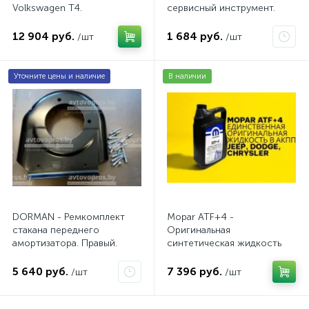
Volkswagen Т4.
сервисный инструмент.
AV20VW25TDI
AV10JDC
12 904 руб.
1 684 руб.
/шт
/шт
Уточните цены и наличие
В наличии
DORMAN - Ремкомплект
Mopar ATF+4 -
стакана переднего
Оригинальная
амортизатора. Правый.
синтетическая жидкость
АКПП / 5 л.
5 640 руб.
7 396 руб.
/шт
/шт