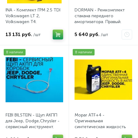
INA - Комплект ГРМ 2.5 TDI
DORMAN - Ремкомплект
Volkswagen LT 2,
стакана переднего
Volkswagen Т4.
амортизатора. Правый.
AV20VW25TDI
13 131 руб.
5 640 руб.
/шт
/шт
В наличии
В наличии
FEBI BILSTEIN - Щуп АКПП
Mopar ATF+4 -
для Jeep, Dodge,Chrysler -
Оригинальная
сервисный инструмент.
синтетическая жидкость
AV10JDC
АКПП / 5 л.