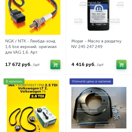
NGK / NTK - Лямбда-зонд
Mopar - Масло в раздатку
1,6 bse верхний, оригинал
NV 245 247 249
для VAG 1,6. Арт.
AV2016BSE
17 672 руб.
4 416 руб.
/шт
/шт
В наличии
Уточните цены и наличие