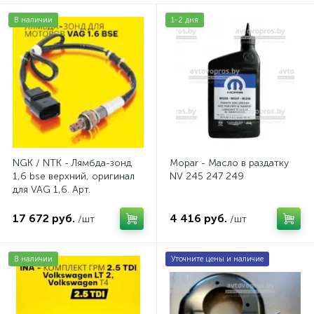
В наличии
1-2 дня
NGK / NTK - Лямбда-зонд
Mopar - Масло в раздатку
1,6 bse верхний, оригинал
NV 245 247 249
для VAG 1,6. Арт.
AV2016BSE
17 672 руб.
4 416 руб.
/шт
/шт
В наличии
Уточните цены и наличие