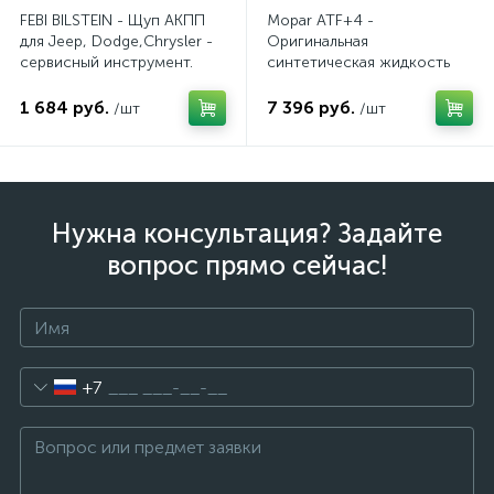
FEBI BILSTEIN - Щуп АКПП
Mopar ATF+4 -
для Jeep, Dodge,Chrysler -
Оригинальная
сервисный инструмент.
синтетическая жидкость
AV10JDC
АКПП / 5 л.
1 684 руб.
7 396 руб.
/шт
/шт
Нужна консультация? Задайте
вопрос прямо сейчас!
+7