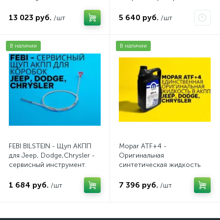
AV20VW25TDI
13 023 руб.
5 640 руб.
/шт
/шт
В наличии
В наличии
FEBI BILSTEIN - Щуп АКПП
Mopar ATF+4 -
для Jeep, Dodge,Chrysler -
Оригинальная
сервисный инструмент.
синтетическая жидкость
AV10JDC
АКПП / 5 л.
1 684 руб.
7 396 руб.
/шт
/шт