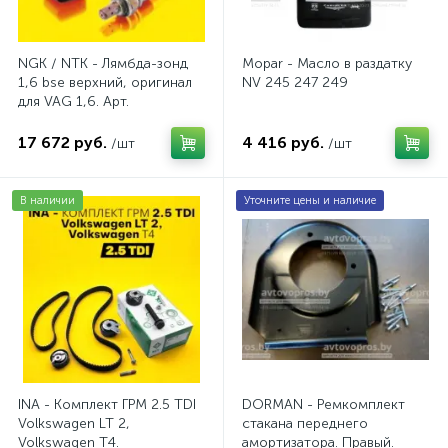
NGK / NTK - Лямбда-зонд
Mopar - Масло в раздатку
1,6 bse верхний, оригинал
NV 245 247 249
для VAG 1,6. Арт.
AV2016BSE
17 672 руб.
4 416 руб.
/шт
/шт
В наличии
Уточните цены и наличие
INA - Комплект ГРМ 2.5 TDI
DORMAN - Ремкомплект
Volkswagen LT 2,
стакана переднего
Volkswagen Т4.
амортизатора. Правый.