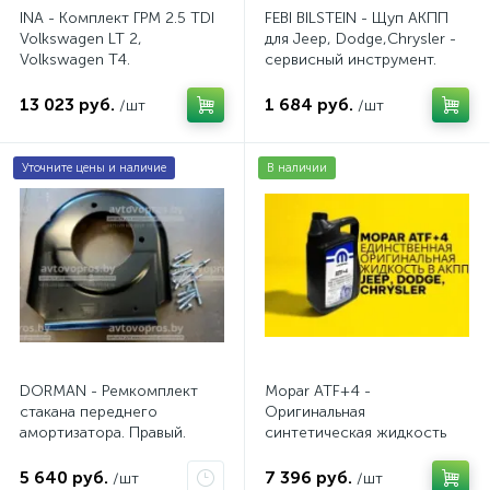
INA - Комплект ГРМ 2.5 TDI
FEBI BILSTEIN - Щуп АКПП
Volkswagen LT 2,
для Jeep, Dodge,Chrysler -
Volkswagen Т4.
сервисный инструмент.
AV20VW25TDI
AV10JDC
13 023 руб.
1 684 руб.
/шт
/шт
Уточните цены и наличие
В наличии
DORMAN - Ремкомплект
Mopar ATF+4 -
стакана переднего
Оригинальная
амортизатора. Правый.
синтетическая жидкость
АКПП / 5 л.
5 640 руб.
7 396 руб.
/шт
/шт