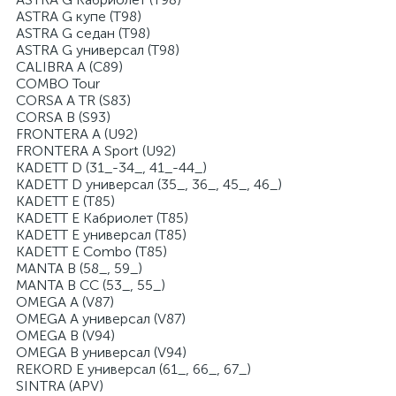
ASTRA G купе (T98)
ASTRA G седан (T98)
ASTRA G универсал (T98)
CALIBRA A (C89)
COMBO Tour
CORSA A TR (S83)
CORSA B (S93)
FRONTERA A (U92)
FRONTERA A Sport (U92)
KADETT D (31_-34_, 41_-44_)
KADETT D универсал (35_, 36_, 45_, 46_)
KADETT E (T85)
KADETT E Кабриолет (T85)
KADETT E универсал (T85)
KADETT E Combo (T85)
MANTA B (58_, 59_)
MANTA B CC (53_, 55_)
OMEGA A (V87)
OMEGA A универсал (V87)
OMEGA B (V94)
OMEGA B универсал (V94)
REKORD E универсал (61_, 66_, 67_)
SINTRA (APV)