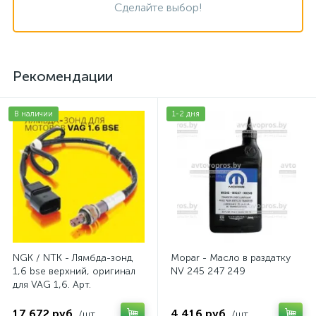
Сделайте выбор!
Рекомендации
В наличии
1-2 дня
NGK / NTK - Лямбда-зонд
Mopar - Масло в раздатку
1,6 bse верхний, оригинал
NV 245 247 249
для VAG 1,6. Арт.
AV2016BSE
17 672 руб.
4 416 руб.
/шт
/шт