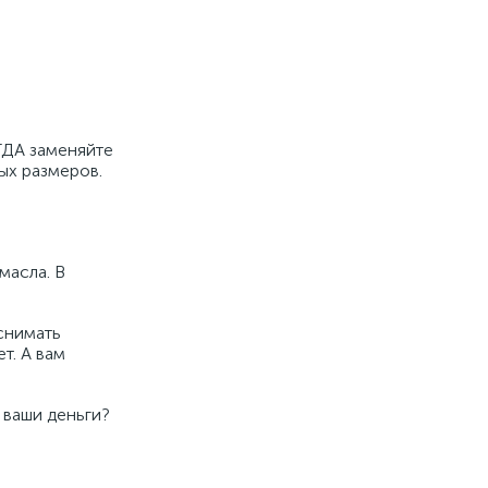
ГДА заменяйте
ых размеров.
масла. В
снимать
т. А вам
 ваши деньги?