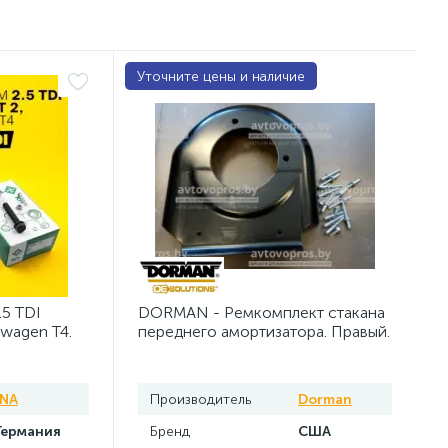
Уточните цены и наличие
.5 TDI
DORMAN - Ремкомплект стакана
swagen Т4.
переднего амортизатора. Правый.
INA
Производитель
Dorman
Германия
Бренд
США