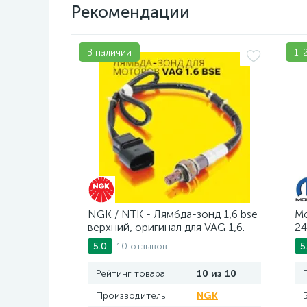
Рекомендации
В наличии
1-
NGK / NTK - Лямбда-зонд 1,6 bse
Mo
верхний, оригинал для VAG 1,6.
24
Арт. AV2016BSE
10 отзывов
5.0
5
Рейтинг товара
10 из 10
Производитель
NGK