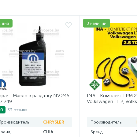
2 дня
В наличии
par - Масло в раздатку NV 245
INA - Комплект ГРМ 2
7 249
Volkswagen LT 2, Volk
AV20VW25TDI
33 отзыва
.0
Производитель
CHRYSLER
Производитель
Бренд
США
Бренд