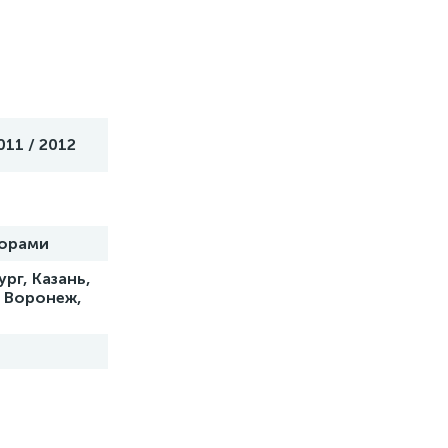
011 / 2012
торами
рг, Казань,
, Воронеж,