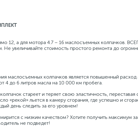
ОМПЛЕКТ
мо 12, а для мотора 4.7 – 16 маслосъемных колпачков. ВСЕ
. Не увеличивайте стоимость простого ремонта до огромн
ния маслосъемных колпачков является повышенный расход 
т 4 до 6 литров масла на 10 000 км пробега.
олпачок стареет и теряет свою эластичность, переставая 
ло «рекой» льется в камеру сгорания, где успешно и сгорае
дый день следить за его уровнем!
мирится с низким качеством? Хотите получить максимум за
водитель не подведет!