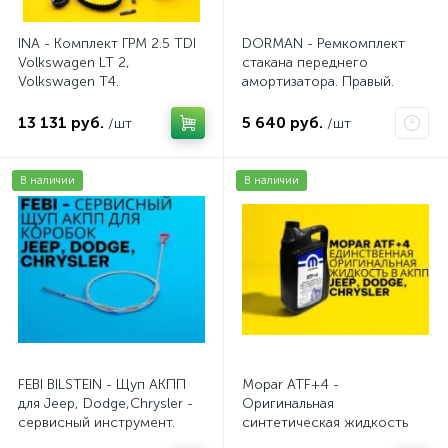
INA - Комплект ГРМ 2.5 TDI
DORMAN - Ремкомплект
Volkswagen LT 2,
стакана переднего
Volkswagen Т4.
амортизатора. Правый.
AV20VW25TDI
13 131 руб.
5 640 руб.
/шт
/шт
В наличии
В наличии
FEBI BILSTEIN - Щуп АКПП
Mopar ATF+4 -
для Jeep, Dodge,Chrysler -
Оригинальная
сервисный инструмент.
синтетическая жидкость
AV10JDC
АКПП / 5 л.