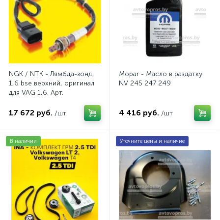
NGK / NTK - Лямбда-зонд
Mopar - Масло в раздатку
1,6 bse верхний, оригинал
NV 245 247 249
для VAG 1,6. Арт.
AV2016BSE
17 672 руб.
4 416 руб.
/шт
/шт
В наличии
Уточните цены и наличие