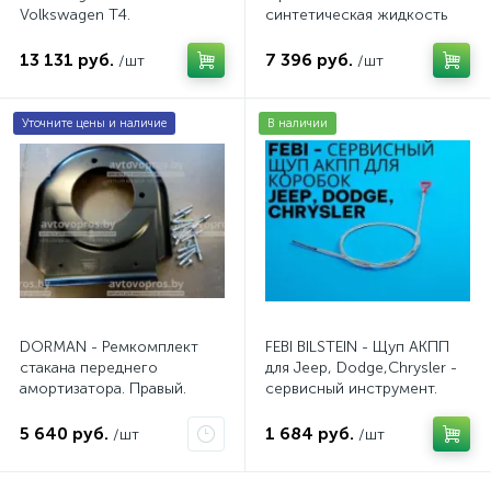
Volkswagen Т4.
синтетическая жидкость
AV20VW25TDI
АКПП / 5 л.
13 131 руб.
7 396 руб.
/шт
/шт
Уточните цены и наличие
В наличии
DORMAN - Ремкомплект
FEBI BILSTEIN - Щуп АКПП
стакана переднего
для Jeep, Dodge,Chrysler -
амортизатора. Правый.
сервисный инструмент.
AV10JDC
5 640 руб.
1 684 руб.
/шт
/шт