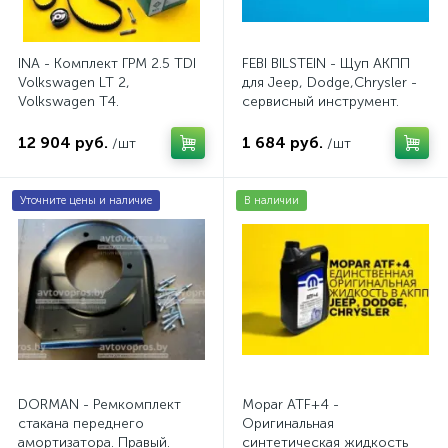
INA - Комплект ГРМ 2.5 TDI
FEBI BILSTEIN - Щуп АКПП
Volkswagen LT 2,
для Jeep, Dodge,Chrysler -
Volkswagen Т4.
сервисный инструмент.
AV20VW25TDI
AV10JDC
12 904 руб.
1 684 руб.
/шт
/шт
Уточните цены и наличие
В наличии
DORMAN - Ремкомплект
Mopar ATF+4 -
стакана переднего
Оригинальная
амортизатора. Правый.
синтетическая жидкость