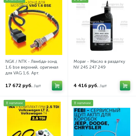
NGK / NTK - Лямбда-зонд
Mopar - Масло в раздатку
1,6 bse верхний, оригинал
NV 245 247 249
для VAG 1,6. Арт.
AV2016BSE
17 672 руб.
4 416 руб.
/шт
/шт
В наличии
В наличии