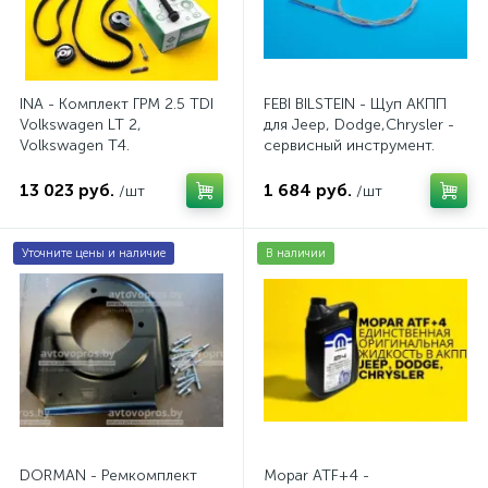
INA - Комплект ГРМ 2.5 TDI
FEBI BILSTEIN - Щуп АКПП
Volkswagen LT 2,
для Jeep, Dodge,Chrysler -
Volkswagen Т4.
сервисный инструмент.
AV20VW25TDI
AV10JDC
13 023 руб.
1 684 руб.
/шт
/шт
Уточните цены и наличие
В наличии
DORMAN - Ремкомплект
Mopar ATF+4 -