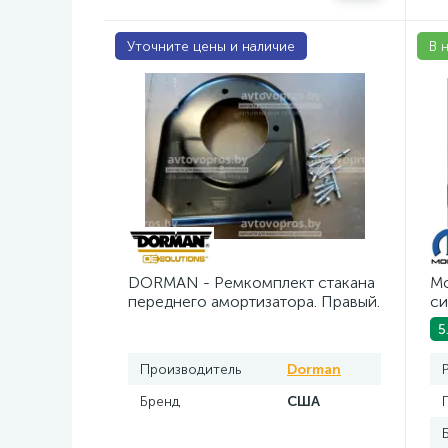
Уточните цены и наличие
В 
DORMAN - Ремкомплект стакана
Mo
переднего амортизатора. Правый.
си
5 л
5
Производитель
Dorman
Бренд
США