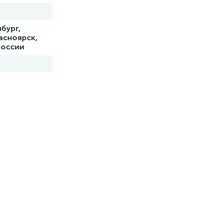
бург,
асноярск,
России