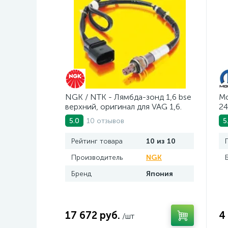
NGK / NTK - Лямбда-зонд 1,6 bse
Mo
верхний, оригинал для VAG 1,6.
24
Арт. AV2016BSE
10 отзывов
5.0
5
Рейтинг товара
10 из 10
Производитель
NGK
Бренд
Япония
17 672 руб.
4
/шт