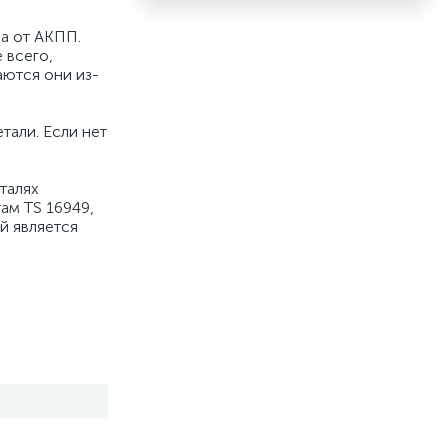
а от АКПП.
 всего,
аются они из-
тали. Если нет
талях
ам TS 16949,
й является