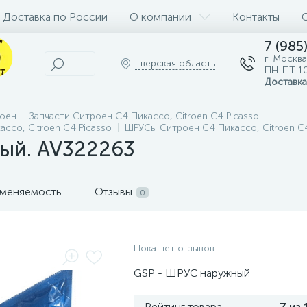
Доставка по России
О компании
Контакты
7 (985
г. Москва
Тверская область
ПН-ПТ 10
Доставка
роен
Запчасти Ситроен С4 Пикассо, Citroen C4 Picasso
ссо, Citroen C4 Picasso
ШРУСы Ситроен С4 Пикассо, Citroen C4
ый. AV322263
меняемость
Отзывы
0
Пока нет отзывов
GSP - ШРУС наружный
Рейтинг товара
7 из 