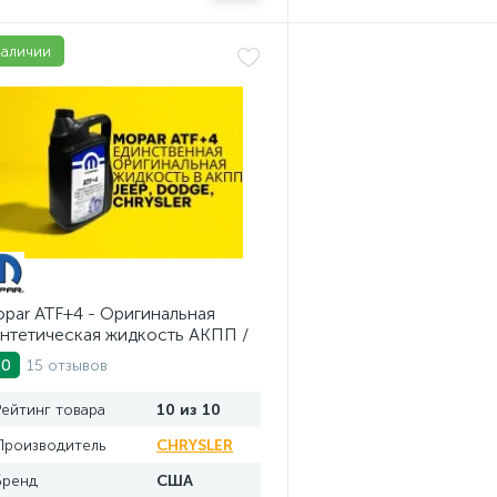
наличии
par ATF+4 - Оригинальная
нтетическая жидкость АКПП /
.
15 отзывов
.0
Рейтинг товара
10 из 10
Производитель
CHRYSLER
Бренд
США