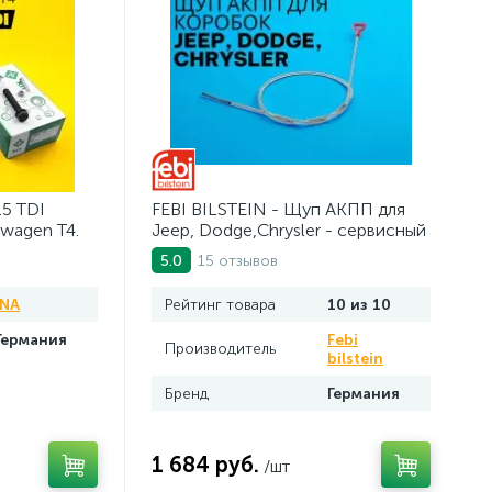
.5 TDI
FEBI BILSTEIN - Щуп АКПП для
swagen Т4.
Jeep, Dodge,Chrysler - сервисный
инструмент. AV10JDC
15 отзывов
5.0
INA
Рейтинг товара
10 из 10
Германия
Febi
Производитель
bilstein
Бренд
Германия
1 684 руб.
/шт