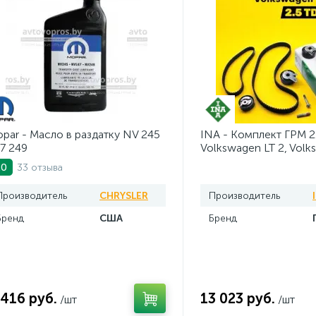
par - Масло в раздатку NV 245
INA - Комплект ГРМ 2
7 249
Volkswagen LT 2, Volk
AV20VW25TDI
33 отзыва
.0
Производитель
CHRYSLER
Производитель
Бренд
США
Бренд
 416 руб.
13 023 руб.
/шт
/шт