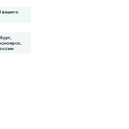
N вашего
бург,
асноярск,
России