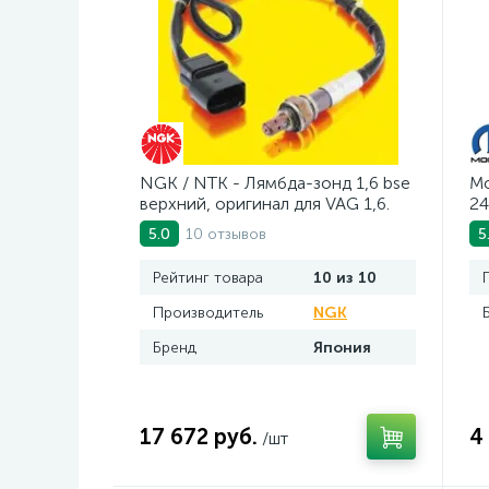
NGK / NTK - Лямбда-зонд 1,6 bse
Mo
верхний, оригинал для VAG 1,6.
24
Арт. AV2016BSE
10 отзывов
5.0
5
Рейтинг товара
10 из 10
Производитель
NGK
Бренд
Япония
17 672 руб.
4
/шт