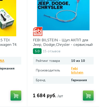
.5 TDI
FEBI BILSTEIN - Щуп АКПП для
swagen Т4.
Jeep, Dodge,Chrysler - сервисный
инструмент. AV10JDC
15 отзывов
5.0
INA
Рейтинг товара
10 из 10
Германия
Febi
Производитель
bilstein
Бренд
Германия
1 684 руб.
/шт