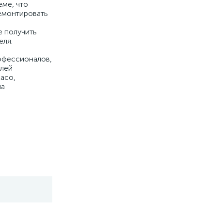
еме, что
Ремонтировать
е получить
еля.
офессионалов,
илей
aco,
на