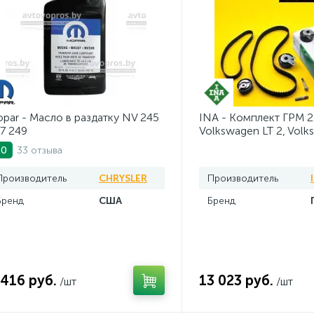
par - Масло в раздатку NV 245
INA - Комплект ГРМ 2
7 249
Volkswagen LT 2, Volk
AV20VW25TDI
33 отзыва
.0
Производитель
CHRYSLER
Производитель
Бренд
США
Бренд
 416 руб.
13 023 руб.
/шт
/шт