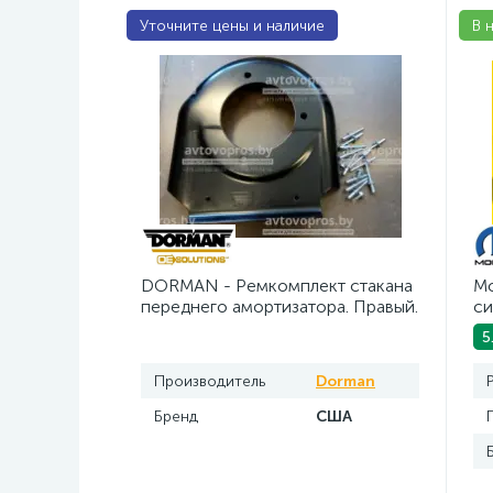
Уточните цены и наличие
В 
DORMAN - Ремкомплект стакана
Mo
переднего амортизатора. Правый.
си
5 л
5
Производитель
Dorman
Бренд
США