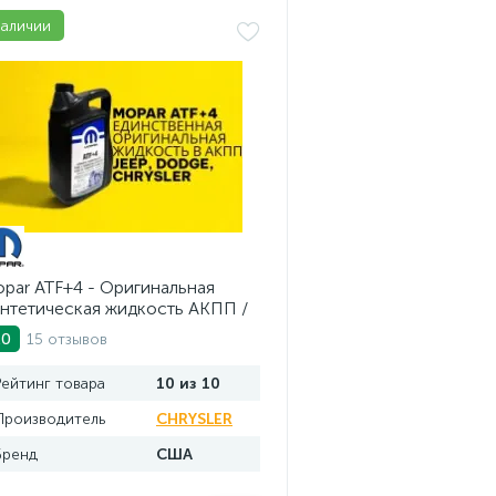
наличии
par ATF+4 - Оригинальная
нтетическая жидкость АКПП /
.
15 отзывов
.0
Рейтинг товара
10 из 10
Производитель
CHRYSLER
Бренд
США