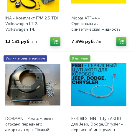
INA - Комплект ГРМ 2.5 TDI
Mopar ATF+4 -
Volkswagen LT 2,
Оригинальная
Volkswagen Т4.
синтетическая жидкость
AV20VW25TDI
АКПП / 5 л.
13 131 руб.
7 396 руб.
/шт
/шт
Уточните цены и наличие
В наличии
DORMAN - Ремкомплект
FEBI BILSTEIN - Щуп АКПП
стакана переднего
для Jeep, Dodge,Chrysler -
амортизатора. Правый.
сервисный инструмент.