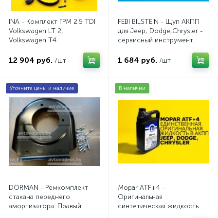
INA - Комплект ГРМ 2.5 TDI
FEBI BILSTEIN - Щуп АКПП
Volkswagen LT 2,
для Jeep, Dodge,Chrysler -
Volkswagen Т4.
сервисный инструмент.
AV20VW25TDI
AV10JDC
12 904 руб.
1 684 руб.
/шт
/шт
Уточните цены и наличие
В наличии
DORMAN - Ремкомплект
Mopar ATF+4 -
стакана переднего
Оригинальная
амортизатора. Правый.
синтетическая жидкость
АКПП / 5 л.