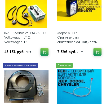
INA - Комплект ГРМ 2.5 TDI
Mopar ATF+4 -
Volkswagen LT 2,
Оригинальная
Volkswagen Т4.
синтетическая жидкость
AV20VW25TDI
АКПП / 5 л.
13 131 руб.
7 396 руб.
/шт
/шт
Уточните цены и наличие
В наличии