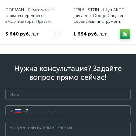
DORMAN - Ремкомплект
FEBI BILSTEIN - Щуп АКПП
стакана переднего
для Jeep, Dodge,Chrysler -
амортизатора. Правый.
сервисный инструмент.
AV10JDC
5 640 руб.
1 684 руб.
/шт
/шт
Нужна консультация? Задайте
вопрос прямо сейчас!
+7